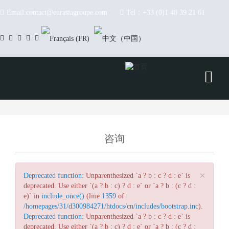
跳转到主要内容
Email:contact@eurasiagroupe.com
Tel：+33 (0)1 48 39 21 61
咨询
×
错误信息
Deprecated function
: Unparenthesized `a ? b : c ? d : e` is
deprecated. Use either `(a ? b : c) ? d : e` or `a ? b : (c ? d :
e)` in
include_once()
(line
1359
of
/homepages/31/d300984271/htdocs/cn/includes/bootstrap.inc
).
Deprecated function
: Unparenthesized `a ? b : c ? d : e` is
deprecated. Use either `(a ? b : c) ? d : e` or `a ? b : (c ? d :