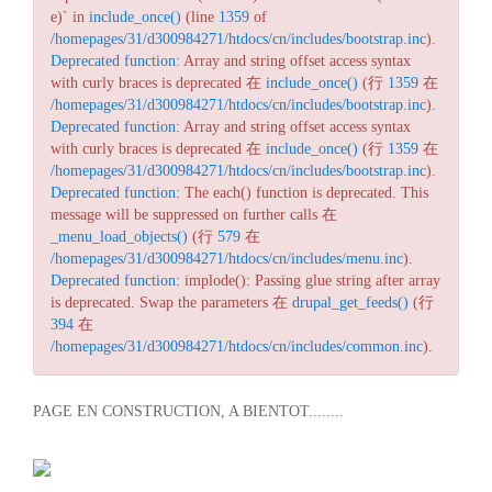
e)` in
include_once()
(line
1359
of
/homepages/31/d300984271/htdocs/cn/includes/bootstrap.inc
).
Deprecated function
: Array and string offset access syntax
with curly braces is deprecated 在
include_once()
(行
1359
在
/homepages/31/d300984271/htdocs/cn/includes/bootstrap.inc
).
Deprecated function
: Array and string offset access syntax
with curly braces is deprecated 在
include_once()
(行
1359
在
/homepages/31/d300984271/htdocs/cn/includes/bootstrap.inc
).
Deprecated function
: The each() function is deprecated. This
message will be suppressed on further calls 在
_menu_load_objects()
(行
579
在
/homepages/31/d300984271/htdocs/cn/includes/menu.inc
).
Deprecated function
: implode(): Passing glue string after array
is deprecated. Swap the parameters 在
drupal_get_feeds()
(行
394
在
/homepages/31/d300984271/htdocs/cn/includes/common.inc
).
PAGE EN CONSTRUCTION, A BIENTOT........